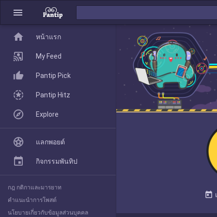
menu
home
home
หน้าแรก
หน้าแรก
My Feed
Pantip Pick
My Feed
Pantip Hitz
Explore
Pantip Pick
แลกพอยต์
Pantip Hitz
กิจกรรมพันทิป
กฎ กติกาและมารยาท
Explore
today
คำแนะนำการโพสต์
นโยบายเกี่ยวกับข้อมูลส่วนบุคคล