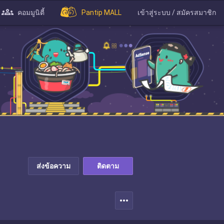
คอมมูนิตี้
Pantip MALL
เข้าสู่ระบบ / สมัครสมาชิก
ส่งข้อความ
ติดตาม
more_horiz