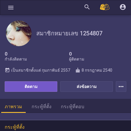
search
account_circle
menu
สมาชิกหมายเลข 1254807
0
0
กำลังติดตาม
ผู้ติดตาม
today
cake
เป็นสมาชิกตั้งแต่
กุมภาพันธ์ 2557
8 กรกฎาคม 2540
more_horiz
ติดตาม
ส่งข้อความ
ภาพรวม
กระทู้ที่ตั้ง
กระทู้ที่ตอบ
กระทู้ที่ตั้ง