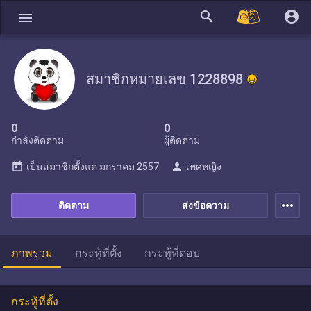
search
account_circle
menu
สมาชิกหมายเลข 1228898
0
0
กำลังติดตาม
ผู้ติดตาม
today
person
เป็นสมาชิกตั้งแต่
มกราคม 2557
เพศหญิง
more_horiz
ติดตาม
ส่งข้อความ
ภาพรวม
กระทู้ที่ตั้ง
กระทู้ที่ตอบ
กระทู้ที่ตั้ง