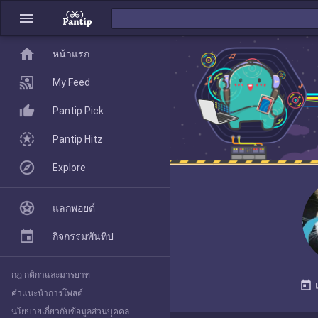
menu
home
home
หน้าแรก
หน้าแรก
My Feed
Pantip Pick
My Feed
Pantip Hitz
Explore
Pantip Pick
แลกพอยต์
Pantip Hitz
กิจกรรมพันทิป
กฎ กติกาและมารยาท
Explore
today
คำแนะนำการโพสต์
นโยบายเกี่ยวกับข้อมูลส่วนบุคคล