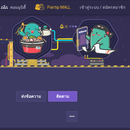
คอมมูนิตี้
Pantip MALL
เข้าสู่ระบบ / สมัครสมาชิก
ส่งข้อความ
ติดตาม
more_horiz