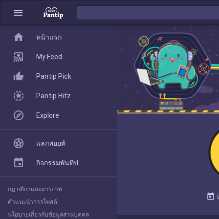
menu
home
home
หน้าแรก
หน้าแรก
My Feed
Pantip Pick
My Feed
Pantip Hitz
Explore
Pantip Pick
แลกพอยต์
Pantip Hitz
กิจกรรมพันทิป
กฎ กติกาและมารยาท
Explore
today
คำแนะนำการโพสต์
นโยบายเกี่ยวกับข้อมูลส่วนบุคคล