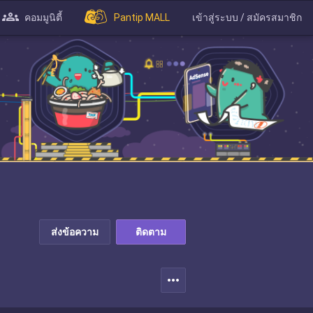
คอมมูนิตี้
Pantip MALL
เข้าสู่ระบบ / สมัครสมาชิก
ส่งข้อความ
ติดตาม
more_horiz