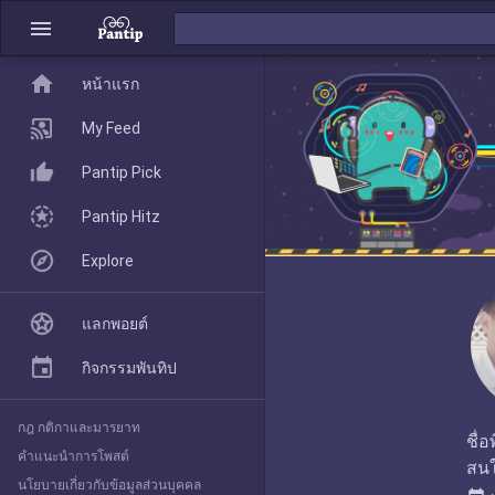
menu
home
home
หน้าแรก
หน้าแรก
My Feed
Pantip Pick
My Feed
Pantip Hitz
Explore
Pantip Pick
แลกพอยต์
Pantip Hitz
กิจกรรมพันทิป
กฎ กติกาและมารยาท
Explore
ชื่
คำแนะนำการโพสต์
สนใ
นโยบายเกี่ยวกับข้อมูลส่วนบุคคล