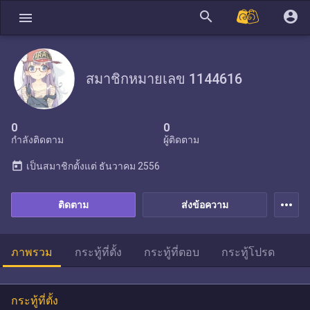
search
account_circle
menu
สมาชิกหมายเลข 1144616
0
0
กำลังติดตาม
ผู้ติดตาม
today
เป็นสมาชิกตั้งแต่
ธันวาคม 2556
more_horiz
ติดตาม
ส่งข้อความ
ภาพรวม
กระทู้ที่ตั้ง
กระทู้ที่ตอบ
กระทู้โปรด
กระทู้ที่ตั้ง