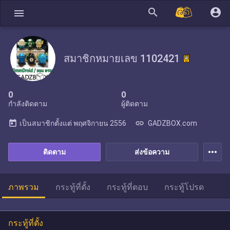
search
account_circle
menu
สมาชิกหมายเลข 1102421
0
0
กำลังติดตาม
ผู้ติดตาม
today
link
เป็นสมาชิกตั้งแต่
พฤศจิกายน 2556
GADZBOX.com
more_horiz
ติดตาม
ส่งข้อความ
ภาพรวม
กระทู้ที่ตั้ง
กระทู้ที่ตอบ
กระทู้โปรด
กระทู้ที่ตั้ง