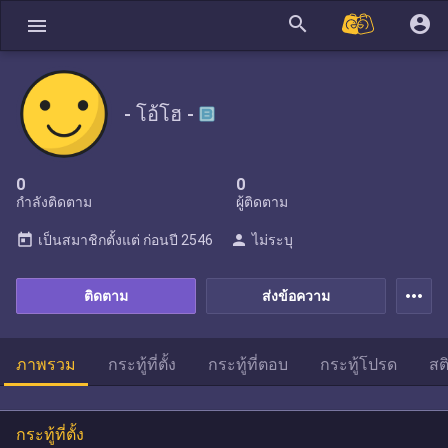
search
account_circle
menu
- โอ้โฮ -
0
0
กำลังติดตาม
ผู้ติดตาม
today
person
เป็นสมาชิกตั้งแต่
ก่อนปี 2546
ไม่ระบุ
more_horiz
ติดตาม
ส่งข้อความ
ภาพรวม
กระทู้ที่ตั้ง
กระทู้ที่ตอบ
กระทู้โปรด
สต
กระทู้ที่ตั้ง