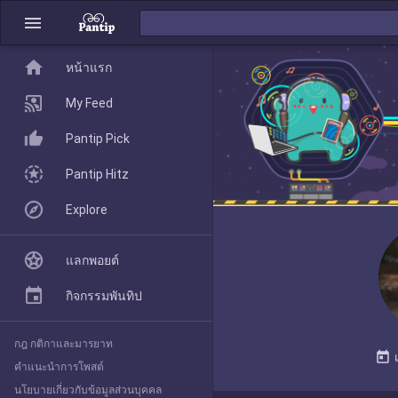
menu
home
home
หน้าแรก
หน้าแรก
My Feed
Pantip Pick
My Feed
Pantip Hitz
Explore
Pantip Pick
แลกพอยต์
Pantip Hitz
กิจกรรมพันทิป
กฎ กติกาและมารยาท
Explore
today
คำแนะนำการโพสต์
นโยบายเกี่ยวกับข้อมูลส่วนบุคคล