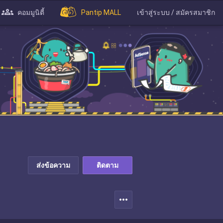
คอมมูนิตี้
Pantip MALL
เข้าสู่ระบบ / สมัครสมาชิก
ส่งข้อความ
ติดตาม
more_horiz