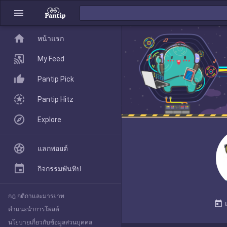
menu
home
home
หน้าแรก
หน้าแรก
My Feed
Pantip Pick
My Feed
Pantip Hitz
Explore
Pantip Pick
แลกพอยต์
Pantip Hitz
กิจกรรมพันทิป
กฎ กติกาและมารยาท
Explore
today
คำแนะนำการโพสต์
นโยบายเกี่ยวกับข้อมูลส่วนบุคคล