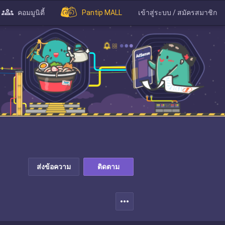
คอมมูนิตี้
Pantip MALL
เข้าสู่ระบบ / สมัครสมาชิก
ส่งข้อความ
ติดตาม
more_horiz