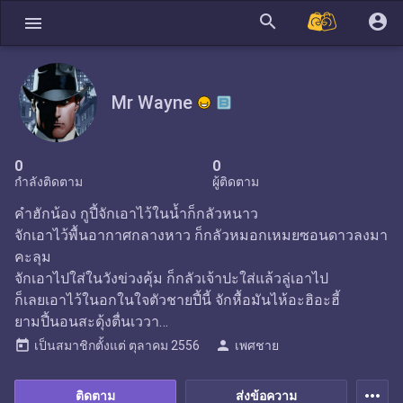
search
account_circle
menu
Mr Wayne
0
0
กำลังติดตาม
ผู้ติดตาม
คำฮักน้อง กูปี้จักเอาไว้ในน้ำก็กลัวหนาว
จักเอาไว้พื้นอากาศกลางหาว ก็กลัวหมอกเหมยซอนดาวลงมา
คะลุม
จักเอาไปใส่ในวังข่วงคุ้ม ก็กลัวเจ้าปะใส่แล้วลู่เอาไป
ก็เลยเอาไว้ในอกในใจตัวชายปี้นี้ จักหื้อมันไห้อะฮิอะฮี้
ยามปี้นอนสะดุ้งตื่นเววา…
today
person
เป็นสมาชิกตั้งแต่
ตุลาคม 2556
เพศชาย
more_horiz
ติดตาม
ส่งข้อความ