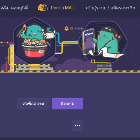
คอมมูนิตี้
Pantip MALL
เข้าสู่ระบบ / สมัครสมาชิก
ส่งข้อความ
ติดตาม
more_horiz