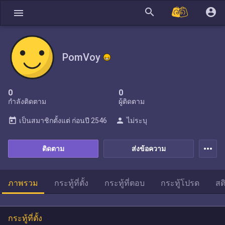
search
account_circle
menu
PomVoy
0
0
กำลังติดตาม
ผู้ติดตาม
today
person
เป็นสมาชิกตั้งแต่
ก่อนปี 2546
ไม่ระบุ
more_horiz
ติดตาม
ส่งข้อความ
ภาพรวม
กระทู้ที่ตั้ง
กระทู้ที่ตอบ
กระทู้โปรด
สต
กระทู้ที่ตั้ง