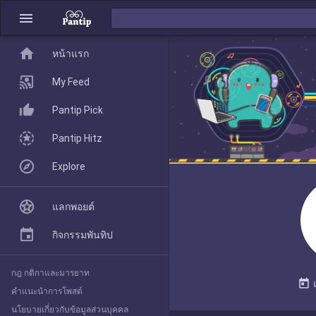
menu
home
home
หน้าแรก
หน้าแรก
My Feed
Pantip Pick
My Feed
Pantip Hitz
Explore
Pantip Pick
แลกพอยต์
Pantip Hitz
กิจกรรมพันทิป
กฎ กติกาและมารยาท
Explore
today
คำแนะนำการโพสต์
นโยบายเกี่ยวกับข้อมูลส่วนบุคคล