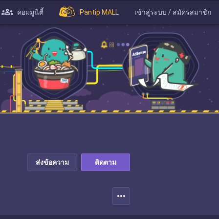
คอมมูนิตี้
Pantip MALL
เข้าสู่ระบบ / สมัครสมาชิก
ส่งข้อความ
ติดตาม
more_horiz