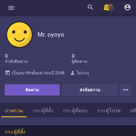
search
account_circle
menu
Mr. oyoyo
0
0
กำลังติดตาม
ผู้ติดตาม
today
person
เป็นสมาชิกตั้งแต่
ก่อนปี 2546
ไม่ระบุ
more_horiz
ติดตาม
ส่งข้อความ
ภาพรวม
กระทู้ที่ตั้ง
กระทู้ที่ตอบ
กระทู้โปรด
สต
กระทู้ที่ตั้ง