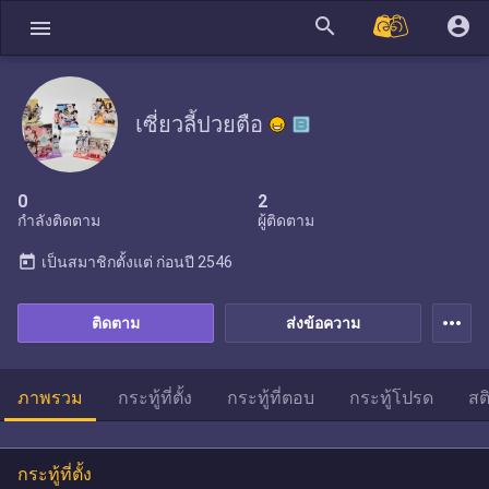
search
account_circle
menu
เซี่ยวลี้ปวยตือ
0
2
กำลังติดตาม
ผู้ติดตาม
today
เป็นสมาชิกตั้งแต่
ก่อนปี 2546
more_horiz
ติดตาม
ส่งข้อความ
ภาพรวม
กระทู้ที่ตั้ง
กระทู้ที่ตอบ
กระทู้โปรด
สต
กระทู้ที่ตั้ง