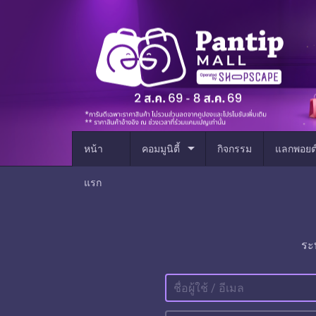
arrow_drop_down
หน้า
คอมมูนิตี้
กิจกรรม
แลกพอยต
แรก
ระ