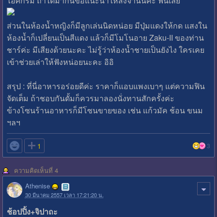
ไอศกรีม ถ้าได้มากินขอแนะนำให้สั่งจานนี้ค่ะ ฟินเลย
ส่วนในห้องน้ำหญิงก็มีลูกเล่นนิดหน่อย มีปุ่มแดงให้กด แสงใน
ห้องน้ำก็เปลี่ยนเป็นสีแดง แล้วก็มีโมโนอาย Zaku-II ของท่าน
ชาร์ค่ะ มีเสียงด้วยนะคะ ไม่รู้ว่าห้องน้ำชายเป็นยังไง ใครเคย
เข้าช่วยเล่าให้ฟังหน่อยนะคะ อิอิ
สรุป : ที่นี่อาหารอร่อยดีค่ะ ราคาก็แอบแพงเบาๆ แต่ความฟิน
จัดเต็ม ถ้าชอบกันดั้มก็ควรมาลองนั่งทานสักครั้งค่ะ
ข้างโซนร้านอาหารก็มีโซนขายของ เช่น แก้วมัค ช้อน ขนม
ฯลฯ

1
3
ความคิดเห็นที่ 4
Athenise
30 มีนาคม 2557 เวลา 17:21:20 น.
ช้อปปิ้ง+จิปาถะ