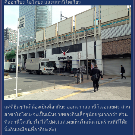
คืออากิบะ โอไดบะ และสถานีโตเกียว
แต่ที่ฮิตๆกันก็ต้องเป็นที่อากิบะ ออกจากสถานีก็เจอเลยค่ะ ส่วน
สาขาโอไดบะจะเป็นเน้นขายของกินเล็กๆน้อยๆมากกว่า ส่วน
ที่สถานีโตเกียวไม่ได้ไปค่ะ(แต่เคยเห็นในเน็ต เป็นร้านที่มีโต๊ะ
นั่งกินเหมือนที่อากิบะค่ะ)