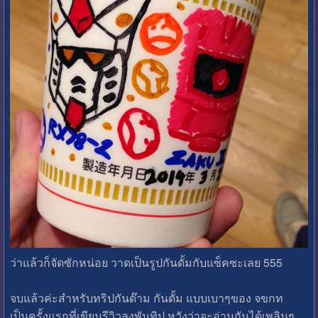
ว่าแล้วก็จัดซักหน่อย วาดเป็นรูปกันดั้มกับแซ็คซะเลย 555
จบแล้วค่ะสำหรับทริปกันด๊าม กันดั้ม แบบเบาๆของ จขกท
เป็นครั้งแรกที่เขียนรีวิวลงพันทิป หวังว่าจะอ่านกันได้เพลินๆ