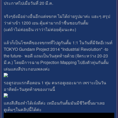
ประกาศไปเมื่อวันที่ 20 มี.ค.
จริงๆยังมีอย่างอื่นอีกแต่จขกท ไม่ได้ถ่ายรูปมาค่ะ แฮะๆ สรุป
ว่าค่าเข้า 1200 เยน คุ้มค่ามากถ้าชื่นชอบกันดั้ม
(แต่ถ้าไม่ค่อยอิน เราว่าไม่ค่อยคุ้มนะคะ)
แล้วก็เป็นโชคดีของจขกทที่ไปดูกันดั้ม 1:1 ในวันที่มีจัดอีเวนท์
TOKYO Gundam Project 2014 "Industrial Revolution" -to
the future- พอดี แถมเป็นวันสุดท้ายด้วย (จัดระหว่าง 20-23
มี.ค.) โดยมีการฉาย Projection Mapping ไปยังตัวหุ่นกันดั้ม
เล่นแสงสีประกอบเพลงค่ะ
รอดูรอบแรกคือตอน 1 ทุ่ม คนรอดูเยอะมาก เพราะเป็นวัน
อาทิตย์+วันสุดท้ายของงานนี้
แสงสีเสียงทำได้เจ๋งดีค่ะ เหมือนกันดั้มมันมีชีวิตขึ้นมาเลย
ดูเต็มๆในคลิปนี้ได้ค่ะ