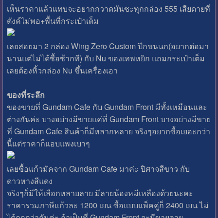
เห็นราคาแล้วแทบจะอยากกวาดมันซะทุกกล่อง 555 เสียดายที่
ตังค์ไม่พอ+พื้นที่กระเป๋าเต็ม
เลยสอยมา 2 กล่อง Wing Zero Custom ปีกขนนก(อยากต่อมา
นานแต่ไม่ได้ซื้อซ้ากที) กับ Nu ของเทพหยิก แถมกระเป๋าเต็ม
เลยต้องหิ้วกล่อง Nu ขึ้นเครื่องเอา
ของที่ระลึก
ของขายที่ Gundam Cafe กับ Gundam Front มีทั้งเหมือนและ
ต่างกันค่ะ บางอย่างมีขายแค่ที่ Gundam Front บางอย่างมีขาย
ที่ Gundam Cafe สินค้าก็มีหลากหลาย จริงๆอยากซื้อเยอะกว่า
นี้แต่ราคาก็แอบแพงเบาๆ
เลยซื้อแก้วมัคจาก Gundam Cafe มาค่ะ ปิศาจสีขาว กับ
ดาวหางสีแดง
จริงๆก็มีให้เลือกหลายลาย มีลายน้องหมีเหลืองด้วยนะคะ
ราคารวมภาษีแก้วละ 1200 เยน ซื้อแบบแพ็คคู่ก็ 2400 เยน ไม่
ได้ถูกกว่ากันค่ะ ถ้าเป็นที่ Gundam Front จะมีขายลาย