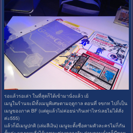
รอแล้วรอเล่า ในที่สุดก็ได้เข้ามานั่งแล้ว เย้
เมนูในร้านจะมีทั้งเมนูพิเศษตามฤดูกาล ตอนที่ จขกท ไปก็เป็น
เมนูของภาค BF (แต่ดูแล้วไม่ค่อยน่ากินเท่าไหร่เลยไม่ได้สั่ง
ค่ะ555)
แล้วก็มีเมนูปกติ (เล่มสีเงิน) เมนูจะตั้งชื่อตามตัวละครไม่ก็กัน
ดั้มค่ะ บางเมนูสั่งได้เฉพาะช่วงกลางวัน ส่วนตอนค่ำๆก็มีขาย