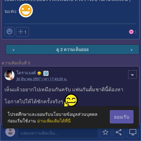
นะคะ

1
5
ดู 2 ความเห็นย่อย
∨
∨
ความคิดเห็นที่ 5
โดราแบงค์
30 มีนาคม 2557 เวลา 17:43:20 น.
เห็นแล้วอยากไปเหมือนกันครับ แฟนกันดั้มชาตินี้ต้องหา
โอกาสไปให้ได้ซักครั้งจริงๆ
โปรดศึกษาและยอมรับนโยบายข้อมูลส่วนบุคคล
ยอมรับ
ก่อนเริ่มใช้งาน
อ่านเพิ่มเติมได้ที่นี่

0
0
แสดงความคิดเห็น...
ความคิดเห็นที่ 6