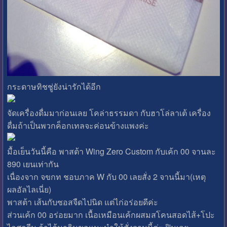
กระดาษทิชชู่ยังน่ารักได้อีก
จัดเครื่องดื่มมาก่อนเลย โคล่าธรรมดา กับฮาโล่ลาเต้ เครื่อง
ดื่มถ้าเป็นพวกค็อกเทลจะค่อนข้างแพงค่ะ
มื้อเย็นวันนี้คือ พาสต้า Wing Zero Custom กับเค้ก 00 จานละ
890 เยนเท่ากัน
เนื่องจาก จขกท ชอบภาค W กับ 00 เลยสั่ง 2 จานนี้มา(เหตุ
ผลอัลไลเนี่ย)
พาสต้า เส้นกับซอสจืดไปนิด แต่ไก่อร่อยดีค่ะ
ส่วนเค้ก 00 อร่อยมาก เนื้อเหมือนเค้กผสมสโคนสอดไส้+โปะ