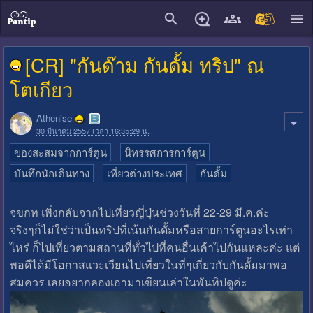
close
[CR] "กันด๊าม กันดั้ม ทริป" ณ
โตเกียว
Athenise
30 มีนาคม 2557 เวลา 16:35:29 น.
ของสะสมจากการ์ตูน
นิทรรศการการ์ตูน
บันทึกนักเดินทาง
เที่ยวต่างประเทศ
กันดั้ม
จขกท เพิ่งกลับจากไปเที่ยวญี่ปุ่นช่วงวันที่ 22-29 มี.ค.ค่ะ
จริงๆก็ไม่ใช่ว่าเป็นทริปที่เน้นกันดั้มหรือสายการ์ตูนอะไรเท่า
ไหร่ ก็ไปเที่ยวตามสถานที่ทั่วไปที่คนอื่นเค้าไปกันแหละค่ะ แต่
พอดีได้มีโอกาสแวะเวียนไปเที่ยวในที่ๆเกี่ยวกับกันดั้มมาพอ
สมควร เลยอยากลองเอามาเขียนเล่าในพันทิปดูค่ะ