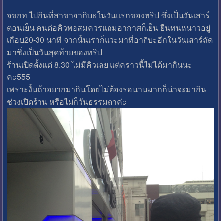
จขกท ไปกินที่สาขาอากิบะในวันแรกของทริป ซึ่งเป็นวันเสาร์
ตอนเย็น คนต่อคิวพอสมควรแถมอากาศก็เย็น ยืนทนหนาวอยู่
เกือบ20-30 นาที จากนั้นเราก็แวะมาที่อากิบะอีกในวันเสาร์ถัด
มาซึ่งเป็นวันสุดท้ายของทริป
ร้านเปิดตั้งแต่ 8.30 ไม่มีคิวเลย แต่คราวนี้ไม่ได้มากินนะ
คะ555
เพราะงั้นถ้าอยากมากินโดยไม่ต้องรอนานมากก็น่าจะมากิน
ช่วงเปิดร้าน หรือไม่ก็วันธรรมดาค่ะ