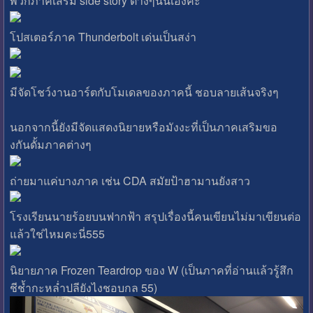
พวกภาคเสริม side story ต่างๆนั่นเองค่ะ
โปสเตอร์ภาค Thunderbolt เด่นเป็นสง่า
มีจัดโชว์งานอาร์ตกับโมเดลของภาคนี้ ชอบลายเส้นจริงๆ
นอกจากนี้ยังมีจัดแสดงนิยายหรือมังงะที่เป็นภาคเสริมขอ
งกันดั้มภาคต่างๆ
ถ่ายมาแค่บางภาค เช่น CDA สมัยป้าฮามานยังสาว
โรงเรียนนายร้อยบนฟากฟ้า สรุปเรื่องนี้คนเขียนไม่มาเขียนต่อ
แล้วใช่ไหมคะนี่555
นิยายภาค Frozen Teardrop ของ W (เป็นภาคที่อ่านแล้วรู้สึก
ชีช้ำกะหล่ำปลียังไงชอบกล 55)