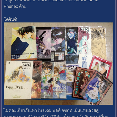
Phenex ด้วย
โดจินชิ
ไม่ค่อยเกี่ยวกันเท่าไหร่555 พอดี จขกท เป็นแฟนอวยคู่
พระนางภาค W อย่างฮีโร่xรีลีน่า เก็บสะสมโดจินของคู่นี้มา