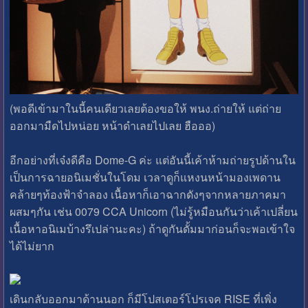
(พอดีเข้ามาในนี้คนเดียวเลยต้องขอให้ พนง.ถ่ายให้ แต่ถ่าย
ออกมามืดไปหน่อย หน้าดำเลยไปเลย ฮือออ)
อีกอย่างที่เจ๋งดีคือ Dome-G ค่ะ แต่อันนี้เค้าห้ามถ่ายรูปด้านใน
เป็นการฉายอนิเมชั่นในโดม เวลาดูก็แหงนหน้ามองเพดาน
คล้ายๆท้องฟ้าจำลอง เนื้อหาก็เอาฉากดังๆจากหลายภาคมา
ผสมๆกัน เช่น 0079 CCA Unicorn (ไม่รู้หมือนกันว่าเค้าเปลี่ยน
เนื้อหาอนิเมบ้างรึเปล่านะคะ) ถ้าดูกันดั้มมาก่อนก็จะพอเข้าใจ
ได้ไม่ยาก
เดินกลับออกมาด้านนอก ก็มีโปสเตอร์โปรเจค RISE ที่เพิ่ง