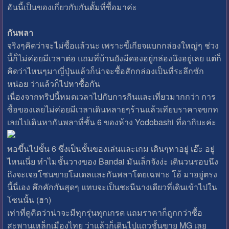
อันนี้เป็นของเกี่ยวกับกันดั้มที่ซื้อมาค่ะ
กันพลา
จริงๆคิดว่าจะไม่ซื้อแล้วนะ เพราะขี้เกียจแบกกล่องใหญ่ๆ ช่วง
นี้ก็ไม่ค่อยมีเวลาต่อ แถมที่บ้านยังมีดองอยู่กล่องนึงอยู่เลย แต่ก็
คิดว่าไหนๆมาญี่ปุ่นแล้วก็น่าจะซื้อสักกล่องเป็นที่ระลึกซัก
หน่อย ว่าแล้วก็ไปหาซื้อกัน
เนื่องจากทริปนี้หมดเวลาไปกับการกินและเที่ยวมากกว่า การ
ซื้อของเลยไม่ค่อยมีเวลาเดินหลายๆร้านแล้วเทียบราคาจขกท
เลยไปเดินหากันพลาที่ชั้น 6 ของห้าง Yodobashi ที่อากิบะค่ะ
พอขึ้นไปชั้น 6 ซึ่งเป็นชั้นของเล่นและเกม เดินๆหาอยู่ เอ๊ะ อยู่
ไหนเนี่ย ทำไมชั้นวางของ Bandai มันเล็กจังง่ะ เดินวนรอบนึง
ถึงจะเจอโซนขายโมเดลและกันพลาโดยเฉพาะ โอ้ มาอยู่ตรง
นี้นี่เอง คึกคักกันสุดๆ แทบจะเป็นชะนีนางเดียวที่เดินเข้าไปใน
โซนนั้น (ฮา)
เท่าที่ดูคิดว่าน่าจะมีทุกรุ่นทุกเกรด แถมราคาก็ถูกกว่าซื้อ
สะพานเหล็กเมืองไทย ว่าแล้วก็เดินไปแถวชั้นขาย MG เลย