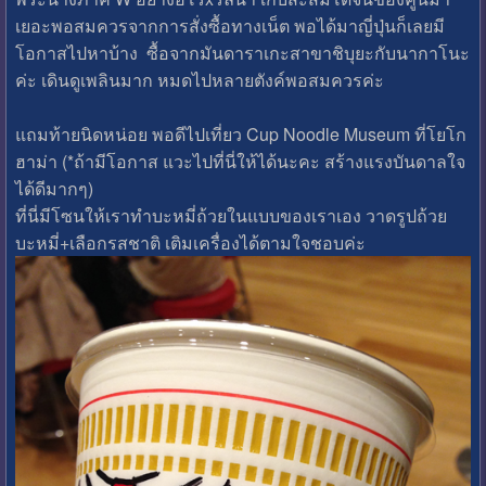
เยอะพอสมควรจากการสั่งซื้อทางเน็ต พอได้มาญี่ปุ่นก็เลยมี
โอกาสไปหาบ้าง ซื้อจากมันดาราเกะสาขาชิบุยะกับนากาโนะ
ค่ะ เดินดูเพลินมาก หมดไปหลายตังค์พอสมควรค่ะ
แถมท้ายนิดหน่อย พอดีไปเที่ยว Cup Noodle Museum ที่โยโก
ฮาม่า (*ถ้ามีโอกาส แวะไปที่นี่ให้ได้นะคะ สร้างแรงบันดาลใจ
ได้ดีมากๆ)
ที่นี่มีโซนให้เราทำบะหมี่ถ้วยในแบบของเราเอง วาดรูปถ้วย
บะหมี่+เลือกรสชาติ เติมเครื่องได้ตามใจชอบค่ะ