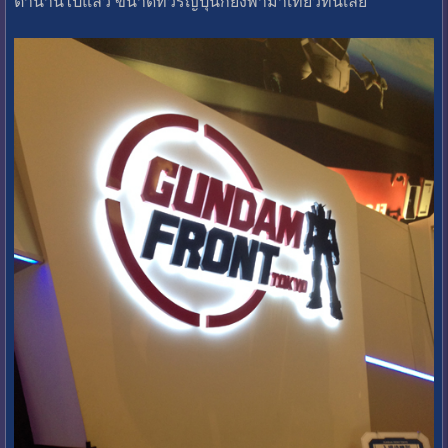
ตำนานไปแล้ว ขนาดทัวร์ญี่ปุ่นก็ยังพามาเที่ยวที่นี่เลย