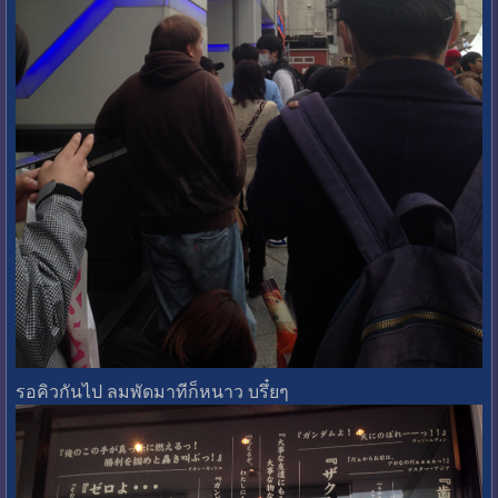
รอคิวกันไป ลมพัดมาทีก็หนาว บรึ๋ยๆ