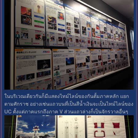
ในบริเวณเดียวกันก็มีแสดงไทม์ไลน์ของกันดั้มภาคหลัก แยก
ตามศักราช อย่างเช่นแถวบนที่เป็นสีน้ำเงินจะเป็นไทม์ไลน์ของ
UC ตั้งแต่ภาคแรกถึงภาค V ส่วนแถวล่างก็เป็นจักรวาลอื่นๆ