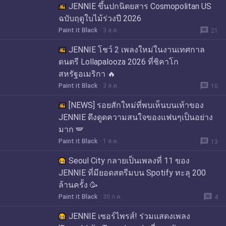
JENNIE ขึ้นปกนิตยสาร Cosmopolitan US
ฉบับฤดูใบไม้ร่วงปี 2026
message
Paint it Black
3 ส.ค.
21
JENNIE โชว์ 2 เพลงใหม่ในงานเทศกาล
ดนตรี Lollapalooza 2026 ที่ชิคาโก
สหรัฐอเมริกา 🔥
message
Paint it Black
3 ส.ค.
10
[NEWS] รอยสักใหม่ที่พบเห็นบนเท้าของ
JENNIE ดึงดูดความสนใจของแฟนๆเป็นอย่าง
มาก 🪽
message
Paint it Black
1 ส.ค.
13
Seoul City กลายเป็นเพลงที่ 11 ของ
JENNIE ที่มียอดสตรีมบน Spotify ทะลุ 200
ล้านครั้ง 🥳
message
Paint it Black
30 ก.ค.
4
JENNIE เซอร์ไพรส์! ร่วมแสดงเพลง