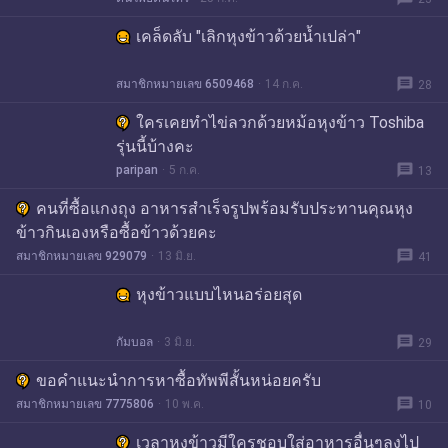
เคล็ดลับ "เลิกหุงข้าวด้วยน้ำเปล่า"
message
สมาชิกหมายเลข 6509468
14 ก.ค.
28
ใครเคยทำไข่ลวกด้วยหม้อหุงข้าว Toshiba
รุ่นนี้บ้างคะ
message
paripan
5 ก.ค.
13
คนที่ซื้อแกงถุง อาหารสำเร็จรูปพร้อมรับประทานคุณหุง
ข้าวกินเองหรือซื้อข้าวด้วยคะ
message
สมาชิกหมายเลข 929079
13 มิ.ย.
41
หุงข้าวแบบไหนอร่อยสุด
message
กัมบอล
3 มิ.ย.
29
ขอคำแนะนำการหาซื้อทัพพีสั้นหน่อยครับ
message
สมาชิกหมายเลข 7775806
10 พ.ค.
10
เวลาหุงข้าวมีใครชอบใส่อาหารอื่นๆลงไป