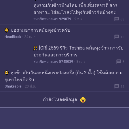
หุงรวมกับข้าวบ้างไหม เพื่อเพิ่มรสชาติ สาร
อาหาร... ใส่อะไรลงไปหุงกับข้าวกันบ้างคะ
message
สมาชิกหมายเลข 929079
9 พ.ค.
68
ขอถามอาการหม้อหุงข้าวครับ
message
HeadRock
24 เม.ย.
13
[CR] 2569 รีวิว Toshiba หม้อหุงข้าว การรับ
ประกันและการบริการ
message
สมาชิกหมายเลข 5748039
8 เม.ย.
6
หุงข้าวกินวันละหนึ่งกระป๋องครึ่ง (กิน 2 มื้อ) ใช้หม้อความ
จุเท่าไหร่ดีครับ
message
Shakesple
20 มี.ค.
22
กำลังโหลดข้อมูล