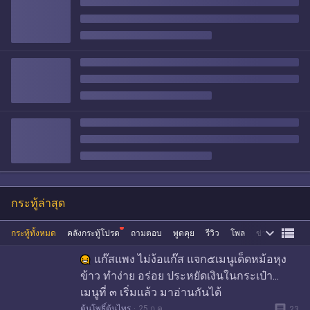
กระทู้ล่าสุด


กระทู้ทั้งหมด
คลังกระทู้โปรด
ถามตอบ
พูดคุย
รีวิว
โพล
ข่าว
ซื้อขาย
แก๊สแพง ไม่ง้อแก๊ส แจก๕เมนูเด็ดหม้อหุง
ข้าว ทำง่าย อร่อย ประหยัดเงินในกระเป๋า...
เมนูที่ ๓ เริ่มแล้ว มาอ่านกันได้
message
ต้นโพธิ์ต้นไทร
25 ก.ค.
23