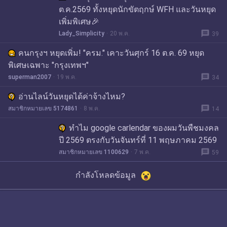
ต.ค.2569 ทั้งหยุดนักขัตฤกษ์ WFH และวันหยุด
เพิ่มพิเศษ🎉
message
Lady_Simplicity
20 พ.ค.
39
คนกรุงฯ หยุดเพิ่ม! "ครม." เคาะวันศุกร์ 16 ต.ค. 69 หยุด
พิเศษเฉพาะ "กรุงเทพฯ"
message
superman2007
19 พ.ค.
34
อ่านไลน์วันหยุดได้ค่าจ้างไหม?
message
สมาชิกหมายเลข 5174861
8 พ.ค.
14
ทำไม google carlendar ของผมวันพืชมงคล
ปี 2569 ตรงกับวันจันทร์ที่ 11 พฤษภาคม 2569
message
สมาชิกหมายเลข 1100629
7 พ.ค.
59
กำลังโหลดข้อมูล