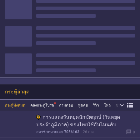
กระทู้ล่าสุด


กระทู้ทั้งหมด
คลังกระทู้โปรด
ถามตอบ
พูดคุย
รีวิว
โพล
ข่าว
ซื้อขาย
การแสดงวันหยุดนักขัตฤกษ์ (วันหยุด
ประจำภูมิภาค) ของไทยใช้อันไหนคับ
message
สมาชิกหมายเลข 7056163
26 ก.ค.
0