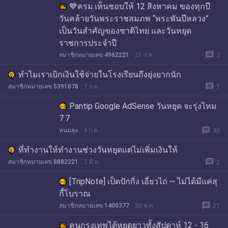
💙ครม.เห็นชอบให้ 12 สิงหาคม ของทุกปี
วันคล้ายวันพระราชสมภพ “พระพันปีหลวง”
เป็นวันสำคัญของชาติไทย และวันหยุด
ราชการประจำปี
message
สมาชิกหมายเลข 4962221
21 ก.ค.
3
ทำไมเราเบิกเงินใช้จ่ายในโรงเรียนถึงยุ่งยากนัก
message
สมาชิกหมายเลข 5391878
7 ก.ค.
7
Pantip Google AdSense วันหยุด จะรุ่งไหม
7.7
message
หนมลุง
4 ก.ค.
40
ที่ทำงานให้ทำงานช่วงวันหยุดแต่ไม่เพิ่มเงินให้
message
สมาชิกหมายเลข 8882221
2 มิ.ย.
2
[TripNote] เป็ดปักกิ่ง เอี่ยวไถ่ ~ ไม่ได้มีแค่สุ
กี้โบราณ
message
สมาชิกหมายเลข 1400377
30 พ.ค.
27
คนกรุงเทพได้หยุดยาวทั้งสัปดาห์ 12 - 16