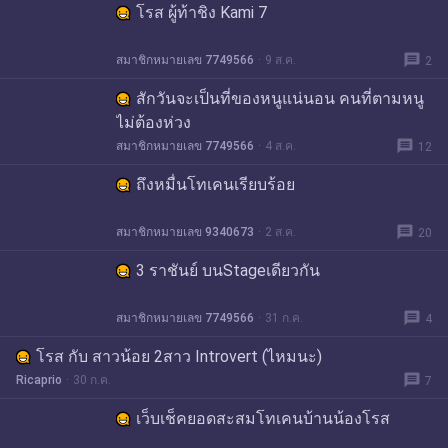
โรส ผู้ท้าชิง Kami 7
message
สมาชิกหมายเลข 7749566
9 ส.ค.
2
สักวันจะเป็นที่ของหนูแน่นอน คนที่ตามหนู
ไม่ต้องห่วง
message
สมาชิกหมายเลข 7749566
4 ส.ค.
12
ถึงหมื่นโทเคนเรียบร้อย
message
สมาชิกหมายเลข 9340673
2 ส.ค.
20
3 ราชันย์ บนStageเดียวกัน
message
สมาชิกหมายเลข 7749566
31 ก.ค.
4
โรส กับ สาวน้อย 2สาว Introvert (ไหมนะ)
message
Ricaprio
30 ก.ค.
7
เว็บเช็คยอดสะสมโทเคนบ้านน้องโรส