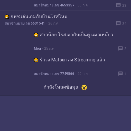
message
สมาชิกหมายเลข 4653357
30 ก.ค.
23
อฟช.เล่นเกมกับบ้านโรสไหม
message
สมาชิกหมายเลข 6631541
26 ก.ค.
24
สาวน้อย โรส มากันเป็นคู่ แมวเหมียว
message
Mea
25 ก.ค.
2
รำวง Matsuri ลง Streaming แล้ว
message
สมาชิกหมายเลข 7749566
20 ก.ค.
1
กำลังโหลดข้อมูล