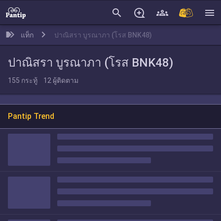
search
menu
แท็ก
ปาณิสรา บูรณาภา (โรส BNK48)
ปาณิสรา บูรณาภา (โรส BNK48)
155
กระทู้
12
ผู้ติดตาม
Pantip Trend