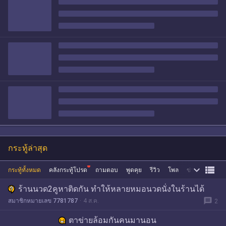
กระทู้ล่าสุด


กระทู้ทั้งหมด
คลังกระทู้โปรด
ถามตอบ
พูดคุย
รีวิว
โพล
ข่าว
ซื้อขาย
ร้านนวด2คูหาติดกัน ทำให้หลายหมอนวดนั่งในร้านได้
message
สมาชิกหมายเลข 7781787
4 ส.ค.
2
ตาข่ายล้อมกันคนมานอน