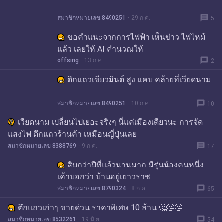
message
สมาชิกหมายเลข 8490251
29 ก.ค.
5
ขอคำแนะจากการไฟฟ้า เห็นข่าว ไฟไหม้
แล้ว เลยให้ AI คำนวณให้
message
offsing
13 ก.ค.
2
ตึกแถวเขียวมินต์ สูง แคบ คล้ายที่เวียดนาม
message
สมาชิกหมายเลข 8490251
10 ก.ค.
10
เวียดนาม เปลี่ยนไปเยอะจริงๆ นี่แค่เมืองเดียวนะ การจัด
แสงไฟ ตึกแถวร้านค้า เหมือนญี่ปุ่นเลย
message
สมาชิกหมายเลข 8388769
9 ก.ค.
17
สิบกว่าปีที่แล้วนานมาก มีรุ่นน้องคนหนึ่ง
เค้าบอกว่า บ้านอยู่เยาวราช
message
สมาชิกหมายเลข 8790324
8 ก.ค.
65
ตึกแถวเก่าๆ ขายด่วน ราคาพิเศษ 10 ล้าน 🤔🤔🤔
message
สมาชิกหมายเลข 8532261
19 มิ.ย.
54