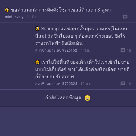
ขอคำแนะนำการติดตั้งโซล่าเซลล์ตึกแถว 3 คูหา
message
mini-lovely
11 มิ.ย.
1
Silom สุดแค่ซอย7 สิ้นสุดความหร(ในแบบ
สีลม) ถัดขึ้นไปเฉย ๆ ห้องแถวร้างเยอะ ยิ่งไร้
รางรถไฟฟ้า ยิ่งเงียบงัน
message
สมาชิกหมายเลข 9326152
4 มิ.ย.
15
เราไปใช้พื้นที่ของเค้า เค้าให้เราเข้าไปขาย
แบบไม่เก็บตังค์ ขายได้แล้วค่อยรีดเลือด ขายดี
ก็ต้องยอมรับสภาพ
message
สมาชิกหมายเลข 8790324
12 พ.ค.
15
กำลังโหลดข้อมูล