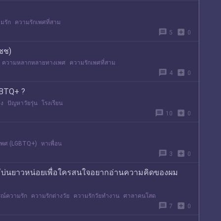
มรัก
ความรักเพศที่สาม
message
add_box
5
0
ชช)
ความหลากหลายทางเพศ
ความรักเพศที่สาม
message
add_box
4
0
GBTQ+ ?
วง
ปัญหาวัยรุ่น
โรงเรียน
message
add_box
10
0
งเพศ (LGBTQ+)
หาเพื่อน
message
add_box
3
0
บฟัง มีบ่นยาวหน่อยเพื่อใครสนใจอยากอ่านความคิดของผม
ณ์ความรัก
ความรักต่างวัย
ความรักวัยทำงาน
ศาลาคนโสด
message
add_box
7
0