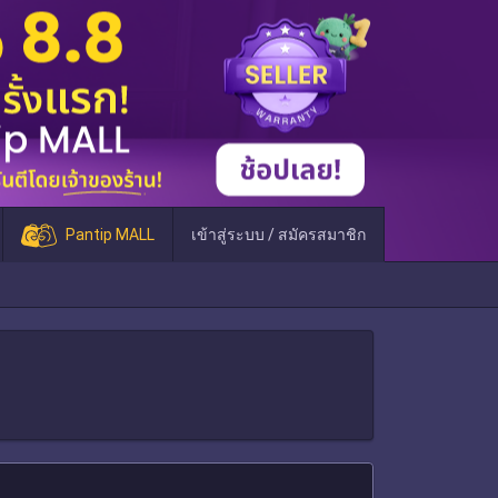
Pantip MALL
เข้าสู่ระบบ / สมัครสมาชิก