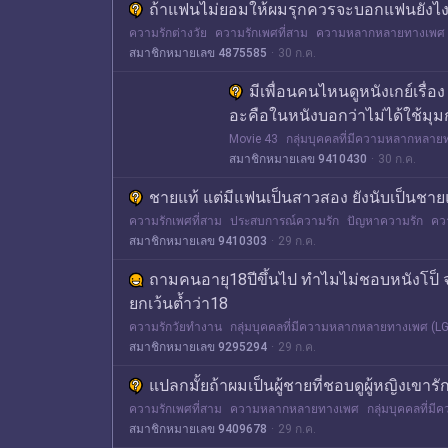
ถ้าแฟนไม่ยอมให้ผมรุกควรจะบอกแฟนยังไง
ความรักต่างวัย
ความรักเพศที่สาม
ความหลากหลายทางเพศ
สมาชิกหมายเลข 4875585
30 ก.ค.
มีเพื่อนคนไหนดูหนังเกย์เรื่อ
อะคือในหนังบอกว่าไม่ได้ใช้มุ
Movie 43
กลุ่มบุคคลที่มีความหลากหลา
สมาชิกหมายเลข 9410430
30 ก.ค.
ชายแท้ แต่มีแฟนเป็นสาวสอง ยังนับเป็นชา
ความรักเพศที่สาม
ประสบการณ์ความรัก
ปัญหาความรัก
คว
สมาชิกหมายเลข 9410303
29 ก.ค.
ถามคนอายุ18ปีขึ้นไป ทำไมไม่ชอบหนังโป็
ยกเว้นต้ำว่า18
ความรักวัยทำงาน
กลุ่มบุคคลที่มีความหลากหลายทางเพศ (
สมาชิกหมายเลข 9295294
29 ก.ค.
แปลกมั้ยถ้าผมเป็นผู้ชายที่ชอบดูผู้หญิงเขารั
ความรักเพศที่สาม
ความหลากหลายทางเพศ
กลุ่มบุคคลที่
สมาชิกหมายเลข 9409678
29 ก.ค.