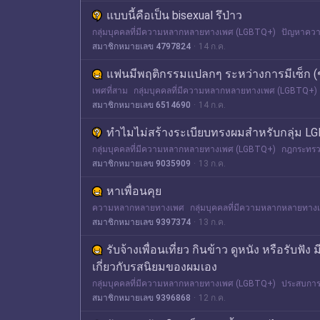
แบบนี้คือเป็น bisexual รึป่าว
กลุ่มบุคคลที่มีความหลากหลายทางเพศ (LGBTQ+)
ปัญหาควา
สมาชิกหมายเลข 4797824
14 ก.ค.
แฟนมีพฤติกรรมแปลกๆ ระหว่างการมีเซ็ก (
เพศที่สาม
กลุ่มบุคคลที่มีความหลากหลายทางเพศ (LGBTQ+)
สมาชิกหมายเลข 6514690
14 ก.ค.
ทำไมไม่สร้างระเบียบทรงผมสำหรับกลุ่ม L
กลุ่มบุคคลที่มีความหลากหลายทางเพศ (LGBTQ+)
กฎกระทร
สมาชิกหมายเลข 9035909
13 ก.ค.
หาเพื่อนคุย
ความหลากหลายทางเพศ
กลุ่มบุคคลที่มีความหลากหลายทา
สมาชิกหมายเลข 9397374
13 ก.ค.
รับจ้างเพื่อนเที่ยว กินข้าว ดูหนัง หรือรั
เกี่ยวกับรสนิยมของผมเอง
กลุ่มบุคคลที่มีความหลากหลายทางเพศ (LGBTQ+)
ประสบการ
สมาชิกหมายเลข 9396868
12 ก.ค.