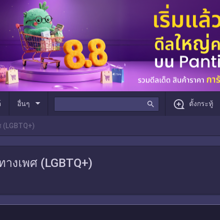
arrow_drop_down
์
อื่นๆ
search
ตั้งกระทู้
พศ (LGBTQ+)
ยทางเพศ (LGBTQ+)