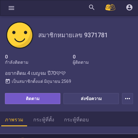
search
account_circle
menu
สมาชิกหมายเลข 9371781
0
0
กำลังติดตาม
ผู้ติดตาม
อยากติดม.4 เบญจม ปี70🩷🩷
today
เป็นสมาชิกตั้งแต่
มิถุนายน 2569
more_horiz
ติดตาม
ส่งข้อความ
ภาพรวม
กระทู้ที่ตั้ง
กระทู้ที่ตอบ