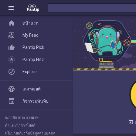
menu
home
home
หน้าแรก
หน้าแรก
My Feed
Pantip Pick
My Feed
Pantip Hitz
Explore
Pantip Pick
แลกพอยต์
Pantip Hitz
กิจกรรมพันทิป
กฎ กติกาและมารยาท
Explore
today
คำแนะนำการโพสต์
นโยบายเกี่ยวกับข้อมูลส่วนบุคคล