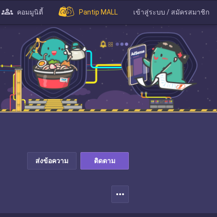
คอมมูนิตี้
Pantip MALL
เข้าสู่ระบบ / สมัครสมาชิก
ส่งข้อความ
ติดตาม
more_horiz