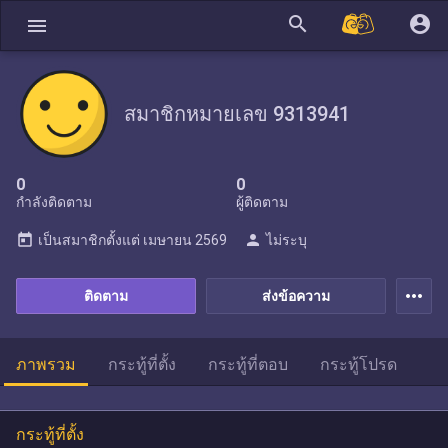
search
account_circle
menu
สมาชิกหมายเลข 9313941
0
0
กำลังติดตาม
ผู้ติดตาม
today
person
เป็นสมาชิกตั้งแต่
เมษายน 2569
ไม่ระบุ
more_horiz
ติดตาม
ส่งข้อความ
ภาพรวม
กระทู้ที่ตั้ง
กระทู้ที่ตอบ
กระทู้โปรด
กระทู้ที่ตั้ง