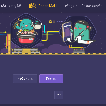
คอมมูนิตี้
Pantip MALL
เข้าสู่ระบบ / สมัครสมาชิก
ส่งข้อความ
ติดตาม
more_horiz