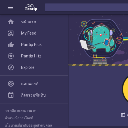
menu
home
home
หน้าแรก
หน้าแรก
My Feed
Pantip Pick
My Feed
Pantip Hitz
Explore
Pantip Pick
แลกพอยต์
Pantip Hitz
กิจกรรมพันทิป
กฎ กติกาและมารยาท
Explore
today
คำแนะนำการโพสต์
นโยบายเกี่ยวกับข้อมูลส่วนบุคคล