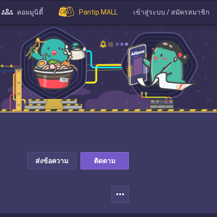
คอมมูนิตี้
Pantip MALL
เข้าสู่ระบบ / สมัครสมาชิก
ส่งข้อความ
ติดตาม
more_horiz