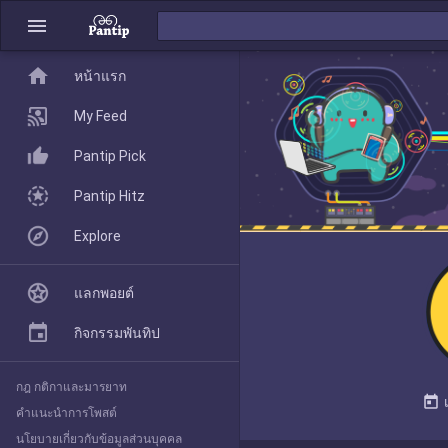
menu
home
home
หน้าแรก
หน้าแรก
My Feed
Pantip Pick
My Feed
Pantip Hitz
Explore
Pantip Pick
แลกพอยต์
Pantip Hitz
กิจกรรมพันทิป
กฎ กติกาและมารยาท
Explore
today
คำแนะนำการโพสต์
นโยบายเกี่ยวกับข้อมูลส่วนบุคคล