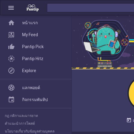
menu
home
home
หน้าแรก
หน้าแรก
My Feed
Pantip Pick
My Feed
Pantip Hitz
Explore
Pantip Pick
แลกพอยต์
Pantip Hitz
กิจกรรมพันทิป
กฎ กติกาและมารยาท
Explore
today
คำแนะนำการโพสต์
นโยบายเกี่ยวกับข้อมูลส่วนบุคคล