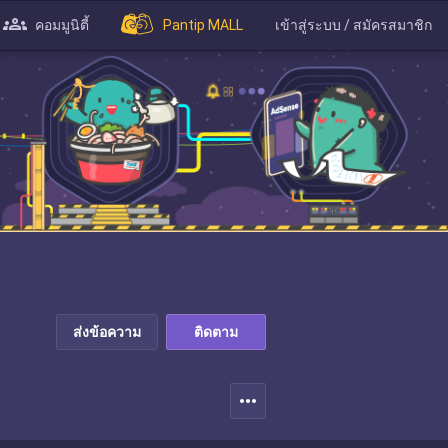
คอมมูนิตี้
Pantip MALL
เข้าสู่ระบบ / สมัครสมาชิก
ส่งข้อความ
ติดตาม
more_horiz