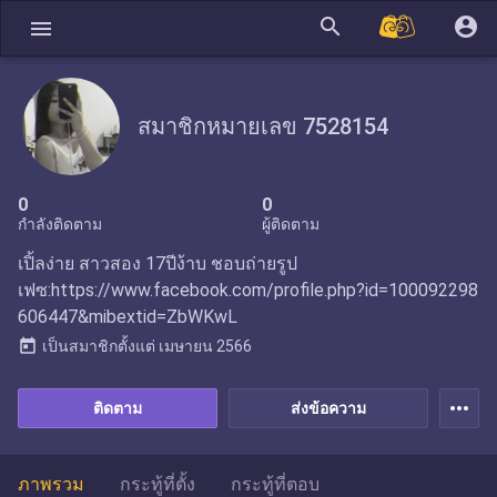
search
account_circle
menu
สมาชิกหมายเลข 7528154
0
0
กำลังติดตาม
ผู้ติดตาม
เปิ้ลง่าย สาวสอง 17ปีง้าบ ชอบถ่ายรูป
เฟซ:https://www.facebook.com/profile.php?id=100092298
606447&mibextid=ZbWKwL
today
เป็นสมาชิกตั้งแต่
เมษายน 2566
more_horiz
ติดตาม
ส่งข้อความ
ภาพรวม
กระทู้ที่ตั้ง
กระทู้ที่ตอบ