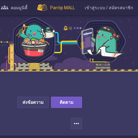
คอมมูนิตี้
Pantip MALL
เข้าสู่ระบบ / สมัครสมาชิก
ส่งข้อความ
ติดตาม
more_horiz