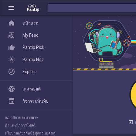
menu
home
home
หน้าแรก
หน้าแรก
My Feed
Pantip Pick
My Feed
Pantip Hitz
Explore
Pantip Pick
แลกพอยต์
Pantip Hitz
กิจกรรมพันทิป
กฎ กติกาและมารยาท
Explore
today
คำแนะนำการโพสต์
นโยบายเกี่ยวกับข้อมูลส่วนบุคคล