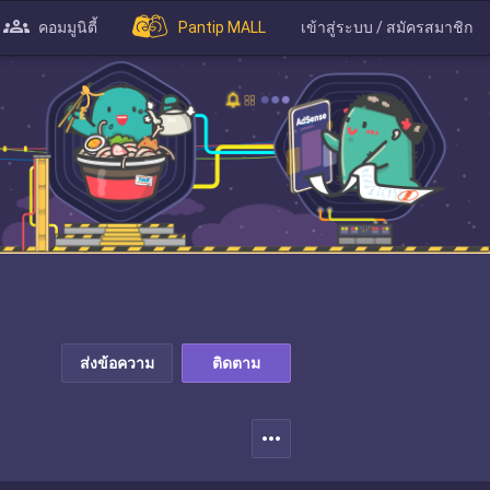
คอมมูนิตี้
Pantip MALL
เข้าสู่ระบบ / สมัครสมาชิก
ส่งข้อความ
ติดตาม
more_horiz