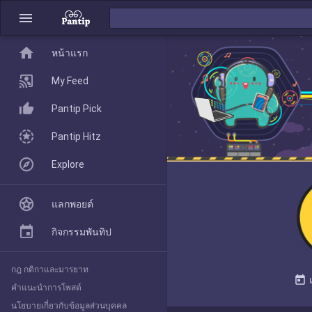
menu
home
home
หน้าแรก
หน้าแรก
My Feed
Pantip Pick
My Feed
Pantip Hitz
Explore
Pantip Pick
แลกพอยต์
Pantip Hitz
กิจกรรมพันทิป
กฎ กติกาและมารยาท
Explore
today
คำแนะนำการโพสต์
นโยบายเกี่ยวกับข้อมูลส่วนบุคคล