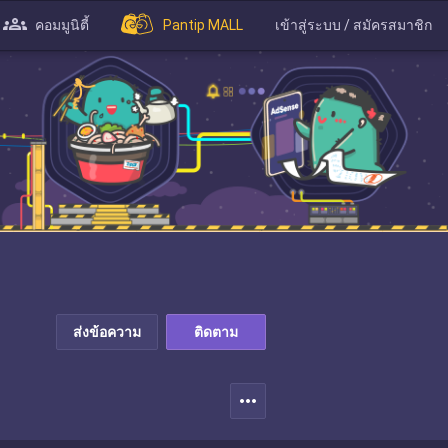
คอมมูนิตี้
Pantip MALL
เข้าสู่ระบบ / สมัครสมาชิก
ส่งข้อความ
ติดตาม
more_horiz