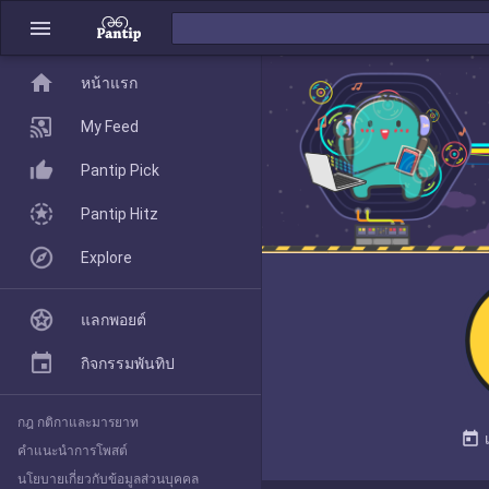
menu
home
home
หน้าแรก
หน้าแรก
My Feed
Pantip Pick
My Feed
Pantip Hitz
Explore
Pantip Pick
แลกพอยต์
Pantip Hitz
กิจกรรมพันทิป
กฎ กติกาและมารยาท
Explore
today
คำแนะนำการโพสต์
นโยบายเกี่ยวกับข้อมูลส่วนบุคคล