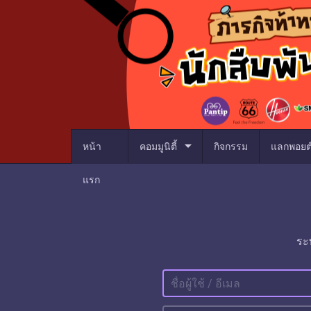
arrow_drop_down
หน้า
คอมมูนิตี้
กิจกรรม
แลกพอยต
แรก
ระ