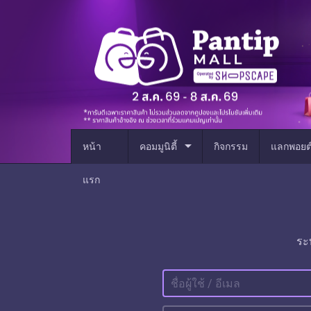
arrow_drop_down
หน้า
คอมมูนิตี้
กิจกรรม
แลกพอยต
แรก
ระ