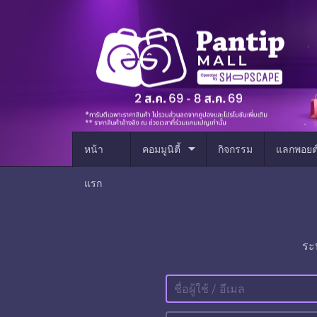
arrow_drop_down
หน้า
คอมมูนิตี้
กิจกรรม
แลกพอยต
แรก
ระ