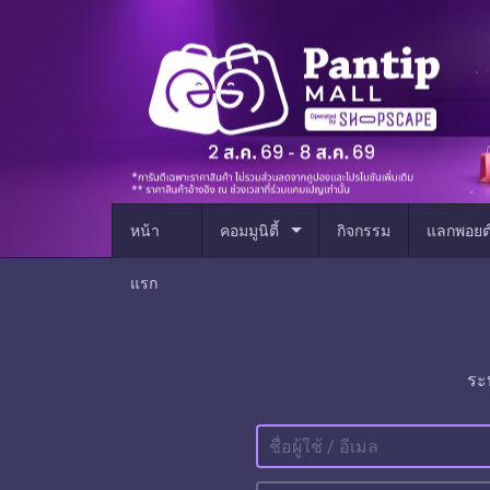
arrow_drop_down
หน้า
คอมมูนิตี้
กิจกรรม
แลกพอยต
แรก
ระ