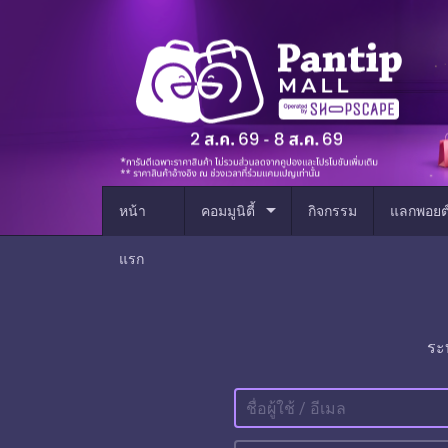
arrow_drop_down
หน้า
คอมมูนิตี้
กิจกรรม
แลกพอยต
แรก
ระ