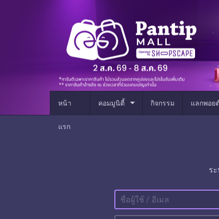
arrow_drop_down
หน้า
คอมมูนิตี้
กิจกรรม
แลกพอยต
แรก
ระ