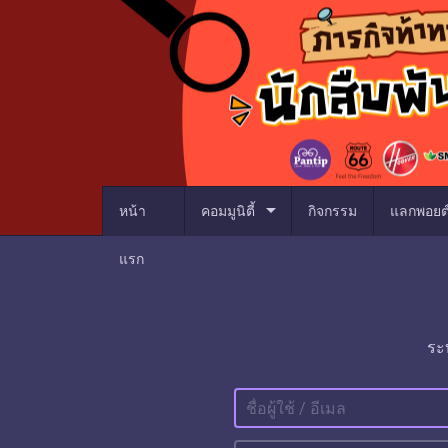
arrow_drop_down
หน้า
คอมมูนิตี้
กิจกรรม
แลกพอยต
แรก
ระ