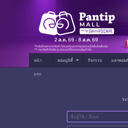
arrow_drop_down
หน้า
คอมมูนิตี้
กิจกรรม
แลกพอยต
แรก
ระ