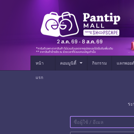
arrow_drop_down
หน้า
คอมมูนิตี้
กิจกรรม
แลกพอยต
แรก
ระ