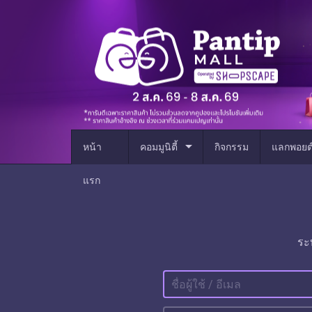
arrow_drop_down
หน้า
คอมมูนิตี้
กิจกรรม
แลกพอยต
แรก
ระ