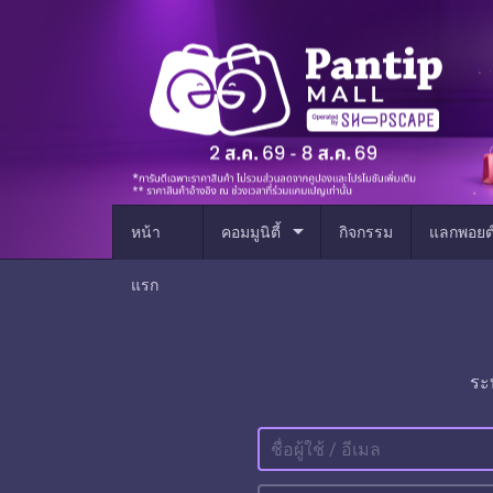
arrow_drop_down
หน้า
คอมมูนิตี้
กิจกรรม
แลกพอยต
แรก
ระ