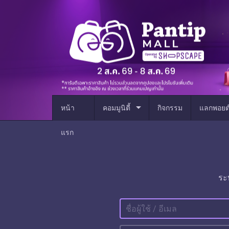
arrow_drop_down
หน้า
คอมมูนิตี้
กิจกรรม
แลกพอยต
แรก
ระ