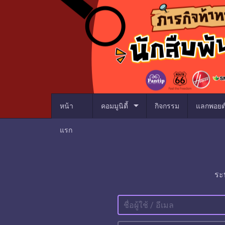
arrow_drop_down
หน้า
คอมมูนิตี้
กิจกรรม
แลกพอยต
แรก
ระ