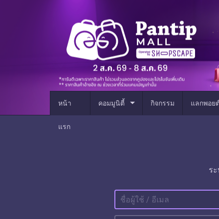
arrow_drop_down
หน้า
คอมมูนิตี้
กิจกรรม
แลกพอยต
แรก
ระ