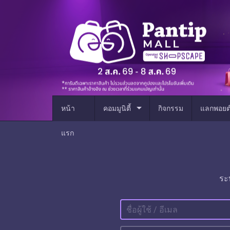
arrow_drop_down
หน้า
คอมมูนิตี้
กิจกรรม
แลกพอยต
แรก
ระ